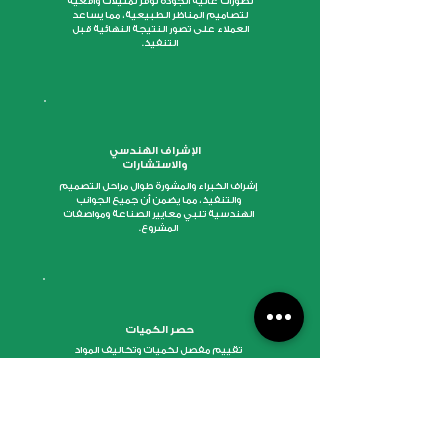
تصورات عالية الجودة توفر تمثيلات واقعية
لتصاميم المناظر الطبيعية، مما يساعد
العملاء على تصور النتيجة النهائية قبل
التنفيذ.
الإشراف الهندسي
والاستشارات
إشراف الخبراء والمشورة طوال مراحل التصميم
والتنفيذ، مما يضمن أن جميع الجوانب
الهندسية تلبي معايير الصناعة ومواصفات
المشروع.
حصر الكميات
تقييم مفصل لكميات وتكاليف المواد
المطلوبة لمشاريع المناظر الطبيعية، مما
يساعد في إدارة الميزانية والتخطيط المالي.