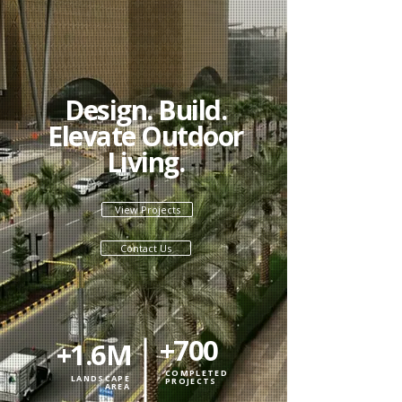
Design. Build.
Elevate Outdoor
Living.
View Projects
Contact Us
700+
1.6M+
COMPLETED
LANDSCAPE
PROJECTS
AREA